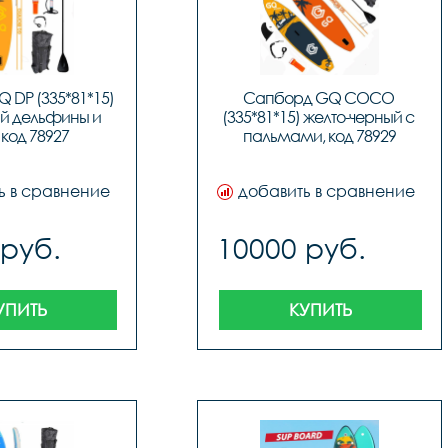
DP (335*81*15) 
Сапборд GQ COCO 
й дельфины и 
(335*81*15) желто-черный с 
 код 78927
пальмами, код 78929
ь в сравнение
добавить в сравнение
 руб.
10000 руб.
УПИТЬ
КУПИТЬ