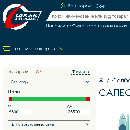
Ваш город:
Сочи
Например: Фляга пластиковая белая
каталог товаров
Товаров —
63
Фильтр
Сапб
/
САПБО
Цена
от
до