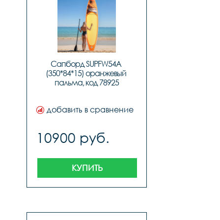
давления, рюкзак для 
переноски, 
водонепроницаемый 
чехол для телефона, 
ремонтный комплект, 
инструкция
Сапборд SUPFW54A 
(350*84*15) оранжевый 
пальма, код 78925
добавить в сравнение
10900 руб.
КУПИТЬ