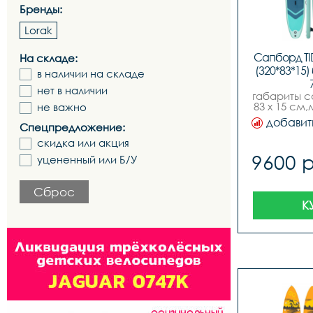
Бренды:
Lorak
Сапборд TID
На складе:
(320*83*15)
в наличии на складе
нет в наличии
габариты са
83 х 15 см
не важно
давлени
добавит
Спецпредложение:
бар,мак
нагрузка:
скидка или акция
коробке 
9600 
кг,размер уп
уцененный или Б/У
х 19 см,ком
доска
страхов
Сброс
съемный пл
К
насос, 
пе