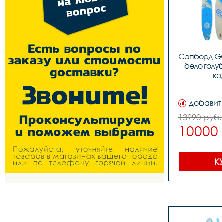
Сапборд GQ 
бело голуб
ко
добавит
13990 руб.
10000
К