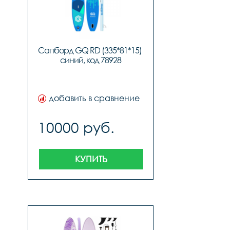
laquoлёгким на 
подъемraquo
Сапборд GQ RD (335*81*15) 
синий, код 78928
добавить в сравнение
10000 руб.
КУПИТЬ