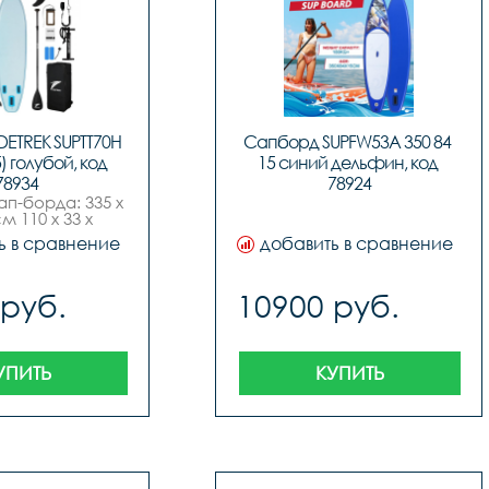
ETREK SUPTT70H 
Сапборд SUPFW53A 350 84 
) голубой, код 
15 синий дельфин, код 
78934
78924
п-борда: 335 х 
м 110 х 33 х 
имальное 
ь в сравнение
добавить в сравнение
е: 15 psi 1 
омендуемый 
н давления: 
 руб.
10900 руб.
dash15 
ксимальная 
зка: 190 
ровместимость: 
ловек,вес в 
УПИТЬ
КУПИТЬ
брутто: 11.9 
аковки: 89 х 38 
плектация: sup-
егулируемое 
спиральный 
чный лиш, 3 
вника slide-in, 