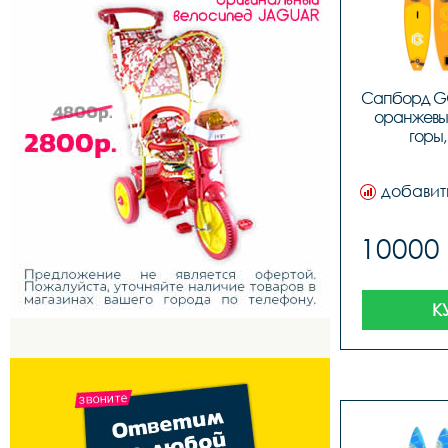
Сапборд GQ 
оранжевы
горы,
добавит
10000
К