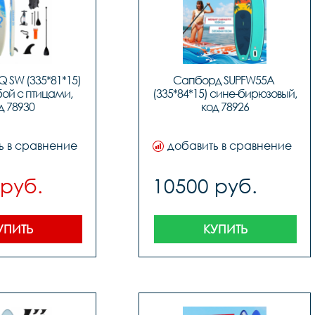
SW (335*81*15) 
Сапборд SUPFW55A 
ой с птицами, 
(335*84*15) сине-бирюзовый, 
д 78930
код 78926
ь в сравнение
добавить в сравнение
 руб.
10500 руб.
УПИТЬ
КУПИТЬ