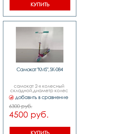
тормоз,подшипники abec 
КУПИТЬ
7,возраст от 6-ти лет
Самокат "KMS", SK-084
самокат 2-х колесный 
складной,диаметр колес 
210мм,передний 
добавить в сравнение
амортизатор,возраст от 9-
ти лет
6300 руб.
4500 руб.
КУПИТЬ