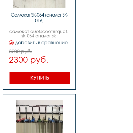
Самокат SK-064 (аналог SK-
016)
самокат quotscooterquot, 
sk-064 аналог sk-
016,возраст от 4-х лет ,4-х 
добавить в сравнение
колесный ,передние 
колеса pu: диаметр 
3200 руб.
120мм, ширина 28мм, с 
2300 руб.
функцией подсветки 
,задние сдвоенные колеса 
pu: диаметр 80мм, 
ширина 24мм, с 
функцией подсветки 
КУПИТЬ
,ширина деки 135мм ,руль 
с регулировкой,без 
индивидуальной упаковки