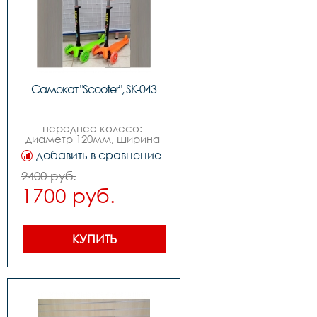
Самокат "Scooter", SK-043
переднее колесо: 
диаметр 120мм, ширина 
24мм с функцией 
добавить в сравнение
подсветки,заднее колесо: 
диаметр 80мм, ширина 
2400 руб.
24мм,ширина деки 
1700 руб.
110мм,возраст: от 3-х лет
КУПИТЬ