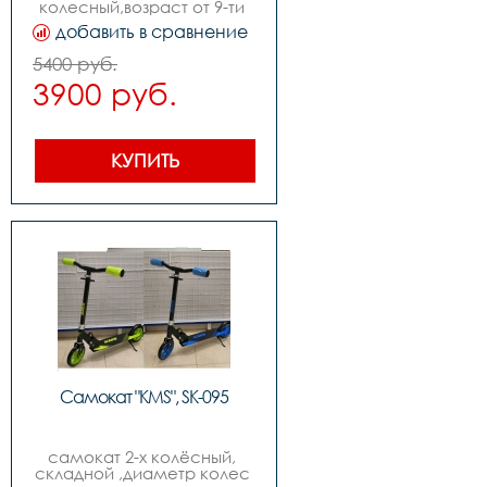
колесный,возраст от 9-ти 
лет,диаметр колес 
добавить в сравнение
210мм,складной
5400 руб.
3900 руб.
КУПИТЬ
Самокат "KMS", SK-095
самокат 2-х колёсный, 
складной ,диаметр колес 