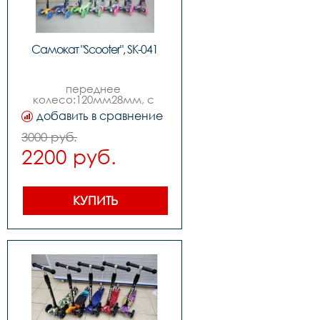
Самокат "Scooter", SK-041
переднее 
колесо:120мм28мм, с 
функцией 
добавить в сравнение
подсветки,заднее колесо: 
80мм24мм, с функцией 
3000 руб.
подсветки,ширина деки 
2200 руб.
135мм,возраст: от 3-х лет
КУПИТЬ