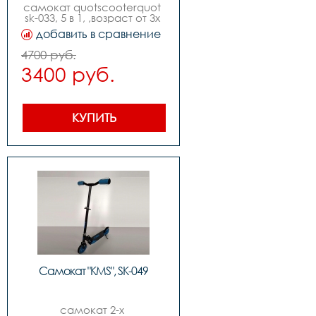
самокат quotscooterquot 
sk-033, 5 в 1, ,возраст от 3х 
лет, ,3х колесный, 
добавить в сравнение
,передние колеса pu: 
диаметр 120мм, ширина 
4700 руб.
28мм, триколор, с 
3400 руб.
функцией подсветки 
,заднее широкое колесо 
pu: диаметр 90мм, 
ширина 50мм ширина 
деки 135мм, ,руль с 
КУПИТЬ
регулировкой, ,материал 
руля: сталь, ,материал 
стойки руля: сталь, 
,инд.упак. - коробка.
Самокат "KMS", SK-049
самокат 2-х 