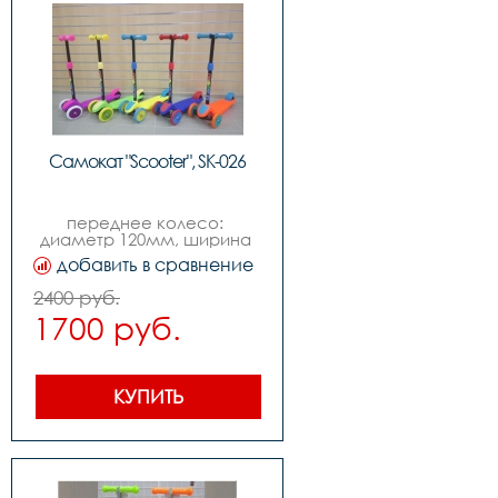
Самокат "Scooter", SK-026
переднее колесо: 
диаметр 120мм, ширина 
24 мм,заднее колесо: 
добавить в сравнение
диаметр 90мм, ширина 
50мм,ширина деки 
2400 руб.
120мм,возраст: от 3-х лет,
1700 руб.
КУПИТЬ