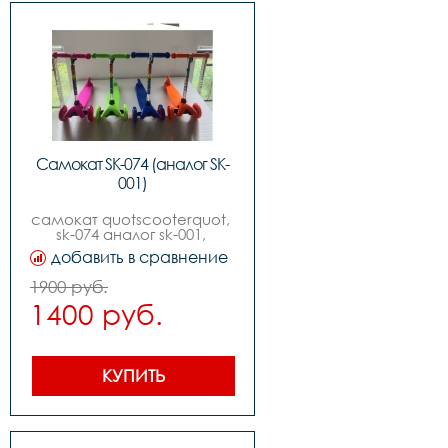
Самокат SK-074 (аналог SK-
001)
самокат quotscooterquot, 
sk-074 аналог sk-001, 
колеса pvc,,возраст от 3х 
добавить в сравнение
лет, 3х кол.,,передние 
колеса pvc: диаметр 
1900 руб.
120мм, ширина 28мм 
1400 руб.
,заднее колесо pvc: 
диаметр 80мм, ширина 
24мм ,ширина деки 
110мм, ,руль с 
регулировкой, ,без 
КУПИТЬ
.инд.упак.