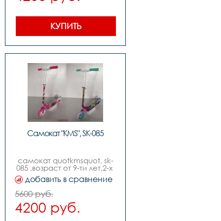
КУПИТЬ
Самокат "KMS", SK-085
самокат quotkmsquot, sk-
085 ,возраст от 9-ти лет,2-х 
колесный ,диаметр колес 
добавить в сравнение
210мм ,руль с 
регулировкой, изогнутый 
5600 руб.
quotbird typequot,без 
4200 руб.
индивидуальной упаковки 
,складной.