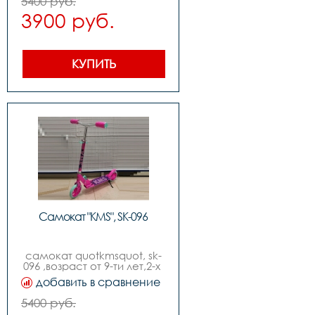
5400 руб.
от 9-ти лет
3900 руб.
КУПИТЬ
Самокат "KMS", SK-096
самокат quotkmsquot, sk-
096 ,возраст от 9-ти лет,2-х 
колесный,диаметр колес 
добавить в сравнение
170мм ,руль с 
регулировкой, изогнутый 
5400 руб.
quotbird typequot,без 