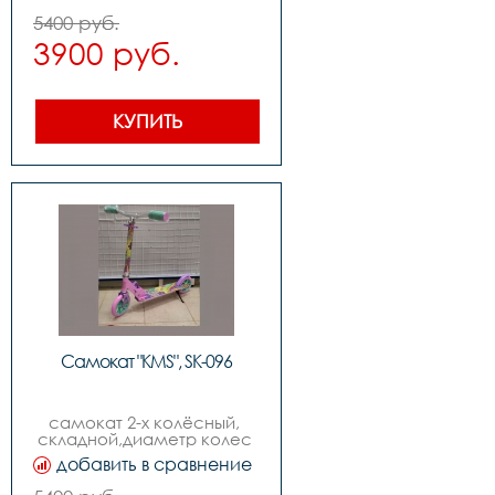
5400 руб.
3900 руб.
КУПИТЬ
Самокат "KMS", SK-096
самокат 2-х колёсный, 
складной,диаметр колес 
170мм,руль с 
добавить в сравнение
регулировкой, изогнутый 
quotbird typequot,возраст 