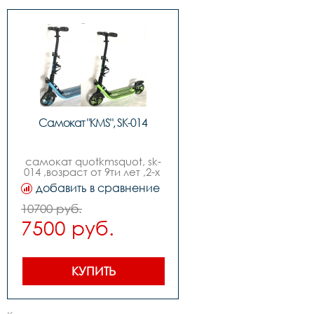
Самокат "KMS", SK-014
самокат quotkmsquot, sk-
014 ,возраст от 9ти лет ,2-х 
колесный ,двухцветные 
добавить в сравнение
колеса - новый 
дизайн,диаметр колес 
10700 руб.
210мм,руль с 
7500 руб.
регулировкой, изогнутый 
quotbird typequot 
,материал руля: алюминий 
,материал стойки руля: 
алюминий ,передний 
КУПИТЬ
амортизатор ,задний 
амортизатор,инд.упак. - 
коробка quotkmsquot 
,складной  ремень