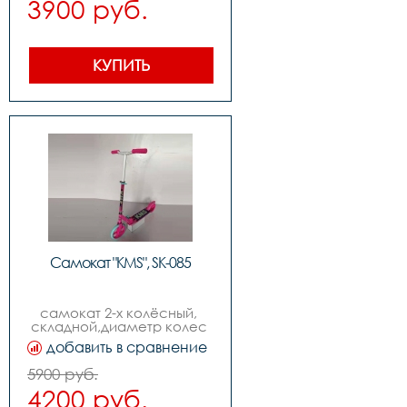
3900 руб.
индивидуальной 
упаковки,складной
КУПИТЬ
Самокат "KMS", SK-085
самокат 2-х колёсный, 
складной,диаметр колес 
210мм ,возраст от 9-ти лет
добавить в сравнение
5900 руб.
4200 руб.