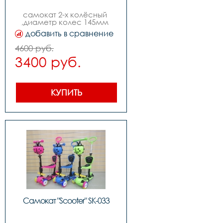
самокат 2-х колёсный 
,диаметр колес 145мм 
,руль с регулировкой, 
добавить в сравнение
изогнутый quotbird 
typequot, без 
4600 руб.
амортизаторов
3400 руб.
КУПИТЬ
Самокат "Scooter" SK-033