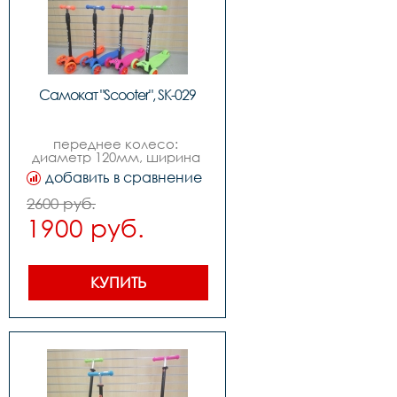
Самокат "Scooter", SK-029
переднее колесо: 
диаметр 120мм, ширина 
28мм,заднее сдвоенное 
добавить в сравнение
колесо: диаметр 
80мм,ширина деки 
2600 руб.
135мм,возраст от 3х лет
1900 руб.
КУПИТЬ