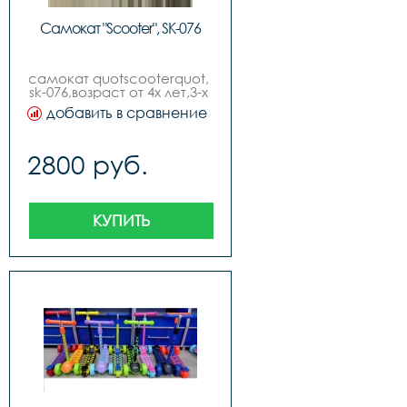
Самокат "Scooter", SK-076
самокат quotscooterquot, 
sk-076,возраст от 4х лет,3-х 
колесный ,передние 
добавить в сравнение
колеса pu: диаметр 
120мм, ширина 28мм, с 
функцией подсветки 
2800 руб.
,задние сдвоенные колеса 
pu: диаметр 80мм, 
ширина 24мм, с 
функцией подсветки 
,ширина деки 135мм ,руль 
КУПИТЬ
с регулировкой ,складной 
,без индивидуальной 
упаковки