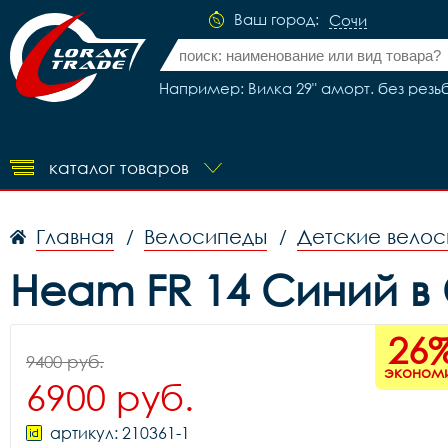
Ваш город:
Сочи
Например: Вилка 29" аморт. без резьбы
каталог товаров
Главная
Велосипеды
Детские вело
/
/
Heam FR 14 Синий в
26
9400 руб.
эконом
6900 руб.
артикул: 210361-1