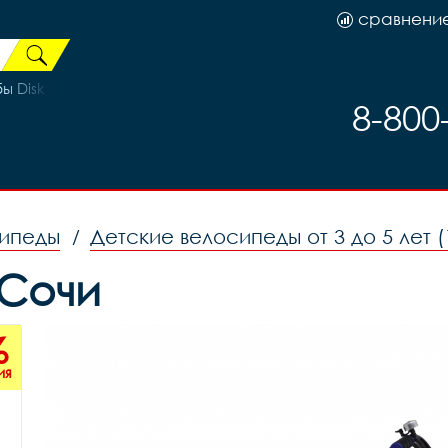
сравнени
 Disk 1 1/8" с блокировкой, код 41235
8-800
сипеды
Детские велосипеды от 3 до 5 лет (
/
 Сочи
%
ия