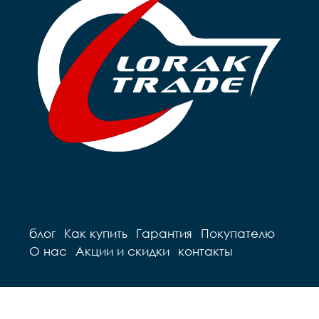
Вынос		сталь

Руль		steel 

Руль		steel 

Грипсы		цветные

Грипсы		цветные

Седло		детское на 
Седло		детское на 
пружинах

пружинах

Педали		Пластиковые

Педали		Пластиковые

Подседельный штырь	
Подседельный штырь		
сталь

сталь

Вес		10.2 к
Вес		9.7 кг
блог
Как купить
Гарантия
Покупателю
О нас
Акции и скидки
контакты