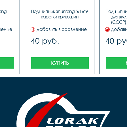
ng 
Подшипник Shunfeng 5/16*9 
Подшипник
каретки кривошип
для втул
(СССР) 
нение
добавить в сравнение
добави
40 руб.
40 ру
КУПИТЬ