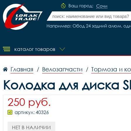
Ваш город:
Сочи
Например: Обод 24 задний алюм. одн
каталог товаров
Главная
Велозапчасти
Тормоза и к
/
/
Колодка для диска S
250 руб.
артикул: 40326
НЕТ В НАЛИЧИИ