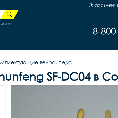
сравнени
остеночный спорт трещетка под накруч.ДИСК, код 98426
8-800
омплектующие велосипеда
hunfeng SF-DC04 в С