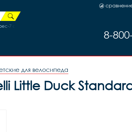
сравнени
ec-7 с пыльником 33413
8-800
етские для велосипеда
li Little Duck Standar