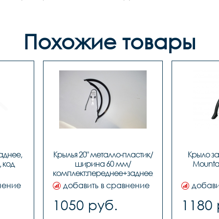
Похожие товары
аднее, 
Крылья 20" металло-пластик/
Крыло зад
 код 
ширина 60 мм/
Mountai
комплект:переднее+заднее/BLACK, 
код 97105
нение
добавить в сравнение
добави
1050 руб.
1180 