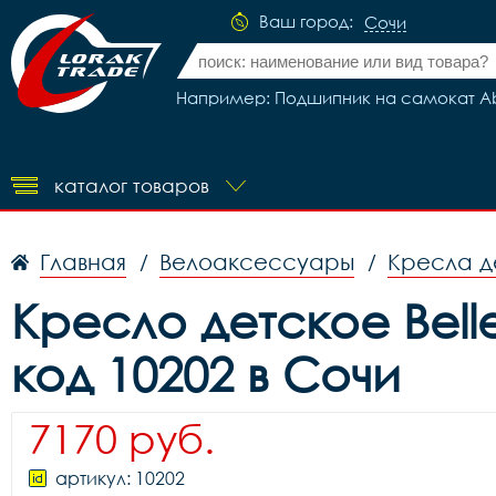
Ваш город:
Сочи
Например: Подшипник на самокат Ab
каталог товаров
Главная
Велоаксессуары
Кресла д
/
/
Кресло детское Bellel
код 10202 в Сочи
7170 руб.
артикул: 10202