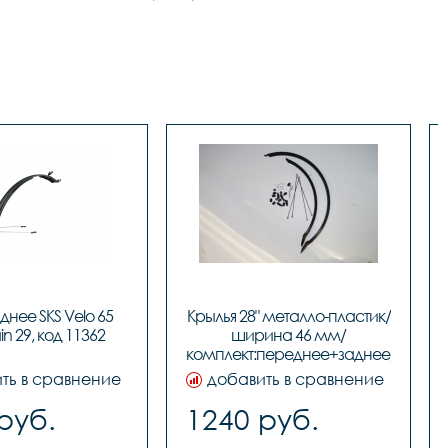
нее SKS Velo 65 
Крылья 28" металло-пластик/
n 29, код 11362
ширина 46 мм/
комплект:переднее+заднее/BLACK, 
код 97106
ть в сравнение
добавить в сравнение
руб.
1240 руб.