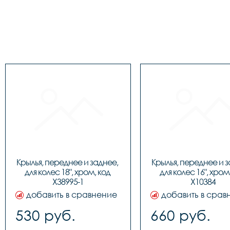
Крылья, переднее и заднее, 
Крылья, переднее и з
для колес 18", хром, код 
для колес 16", хром,
Х38995-1
Х10384
добавить в сравнение
добавить в срав
530 руб.
660 руб.