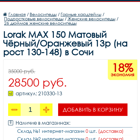
Главная
/
Велосипеды
/
Горные хардтейлы
/
Подростковые велосипеды
/
Женские велосипеды
/
26 дюймов женские велосипеды
Lorak MAX 150 Матовый
Чёрный/Оранжевый 13р (на
рост 130-148) в Сочи
18%
35000 руб.
экономия
28500 руб.
артикул: 210330-13
ДОБАВИТЬ В КОРЗИНУ
Наличие в магазинах:
Склад №1 интернет-магазин
0
шт.
(доставка)
Склад №2 интернет-магазин
0
шт.
(доставка)