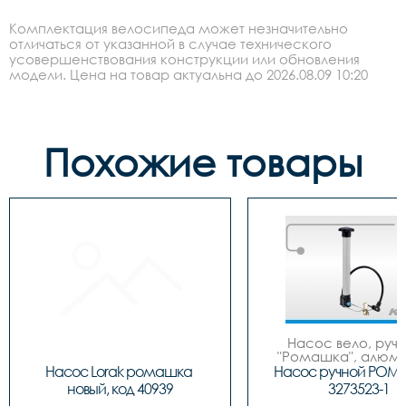
Комплектация велосипеда может незначительно
отличаться от указанной в случае технического
усовершенствования конструкции или обновления
модели. Цена на товар актуальна до 2026.08.09 10:20
Похожие товары
Насос вело, ручно
"Ромашка", алюмин
обратным толст
Насос Lorak ромашка 
Насос ручной РОМ
штоком, шланг 
новый, код 40939
3273523-1
наконечнико