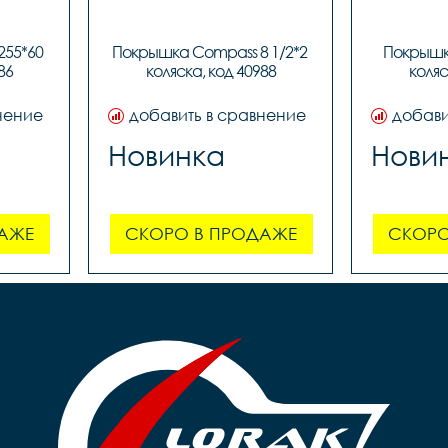
55*60 
Покрышка Compass 8 1/2*2 
Покрышка
86
коляска, код 40988
коляс
нение
добавить в сравнение
добави
Новинка
Нови
АЖЕ
СКОРО В ПРОДАЖЕ
СКОРО