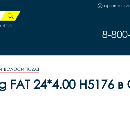
сравнени
 41251 130mm, код 41251
8-800
я велосипеда
FAT 24*4.00 H5176 в