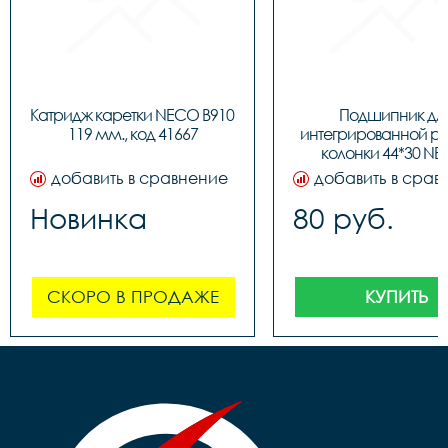
Катридж каретки NECO B910 
Подшипник для
119 мм., код 41667
интегрированной ру
колонки 44*30 NE
BBFHST11, код 91
добавить в сравнение
добавить в срав
Новинка
80 руб.
СКОРО В ПРОДАЖЕ
КУПИТЬ