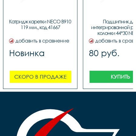
Катридж каретки NECO B910 
Подшипник для
119 мм., код 41667
интегрированной ру
колонки 44*30 NE
BBFHST11, код 91
добавить в сравнение
добавить в срав
Новинка
80 руб.
СКОРО В ПРОДАЖЕ
КУПИТЬ