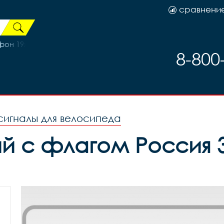
сравнени
фон 19х10х10см черно-жёлтый, код 46904
8-800
 сигналы для велосипеда
й с флагом Россия 32