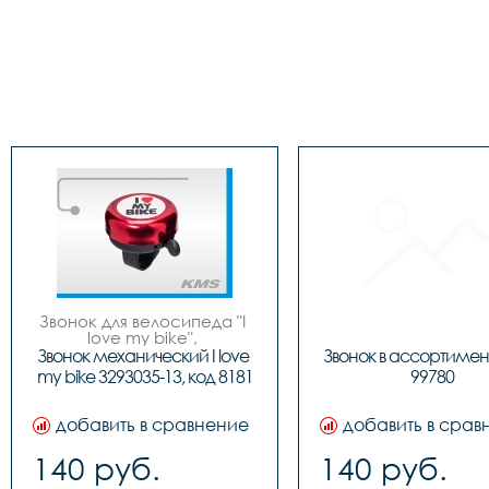
Звонок для велосипеда "I 
love my bike", 
металлический, 6 цветов.
Звонок механический I love 
Звонок в ассортимент
my bike 3293035-13, код 8181
99780
добавить в сравнение
добавить в срав
140 руб.
140 руб.