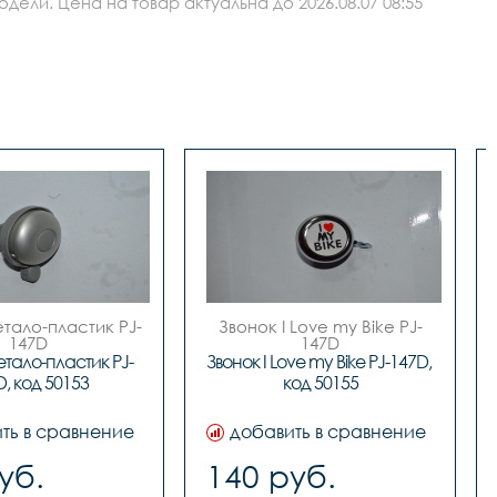
ли. Цена на товар актуальна до 2026.08.07 08:55
тало-пластик PJ-
Звонок I Love my Bike PJ-
147D

147D

код. 50153
 код. 50155
тало-пластик PJ-
Звонок I Love my Bike PJ-147D, 
D, код 50153
код 50155
ть в сравнение
добавить в сравнение
уб.
140 руб.