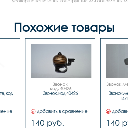
усовершенствования конструкции или обновления моде
Похожие товары
Звонок

Звонок ме
 код. 40426
 
е, код 
Звонок, код 40426
Звонок ме
147
нение
добавить в сравнение
добави
140 руб.
140 р