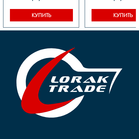
Передний тормоз 	-

Передний тормоз 	-
Задний тормоз 		-

Задний тормоз 		-

Манетки 		-

Манетки 		-

КУПИТЬ
КУПИТЬ
Шатуны 		-

Шатуны 		-

Каретка 		-	

Каретка 		-	

Задние звезды 		-

Задние звезды 		-

Втулки 		steel

Втулки 		steel

Покрышки 		12*2,5

Покрышки 		14*2,5

Обода 		алюминий 
Обода 		алюминий 
LORAK

LORAK

Цепь		-

Цепь		-

Руль 		-

Руль 		-

Вынос 		Zoom 
Вынос 		Zoom 
безрезьбовой

безрезьбовой

Подседельный штырь 		
Подседельный штырь 	
сталь

сталь

Рулевая колонка 		
Рулевая колонка 		
FP

FP

Седло 		Lorak BB

Седло 		Lorak BB

Педали 		-

Педали 		-

Вес 		3,8 кг.	