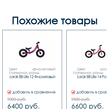
Похожие товары
Цвет 		фиолетовый

Цвет 		розовый

Материал рамы 		
Материал рамы 		
ALLOY алюминиевый 
ALLOY алюминиев
Lorak BB Lite 12 Фиолетовый
Lorak BB Lite 14 Ро
сплав

сплав

Вилка 		алюминиевый 
Вилка 		алюминиевый 
сплав

сплав

Количество скоростей 		
Количество скоростей
добавить в сравнение
добавить в срав
1

1

Передний переключатель 		
Передний переключат
9000 руб.
9500 руб.
-

-

6400 руб.
6600 руб.
Задний переключатель 		
Задний переключатель
-

-
