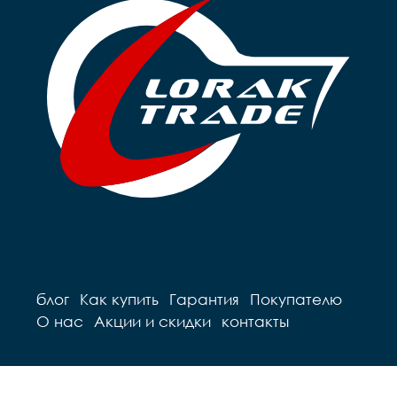
Грипсы		black

Цепь		-

Седло		balance

Руль 		-

Педали		-

Вынос 		Zoom 
Подседельный штырь		
безрезьбовой

сталь

Подседельный штырь 	
Вес		5 кг
сталь

Рулевая колонка 		
FP

Седло 		Lorak BB

Педали 		-

блог
Как купить
Гарантия
Покупателю
О нас
Акции и скидки
контакты